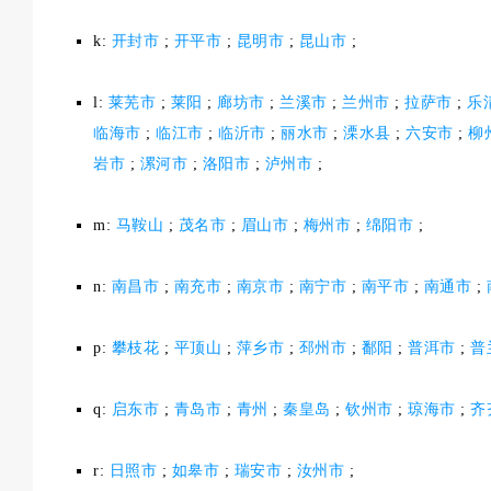
k:
开封市
;
开平市
;
昆明市
;
昆山市
;
l:
莱芜市
;
莱阳
;
廊坊市
;
兰溪市
;
兰州市
;
拉萨市
;
乐
临海市
;
临江市
;
临沂市
;
丽水市
;
溧水县
;
六安市
;
柳
岩市
;
漯河市
;
洛阳市
;
泸州市
;
m:
马鞍山
;
茂名市
;
眉山市
;
梅州市
;
绵阳市
;
n:
南昌市
;
南充市
;
南京市
;
南宁市
;
南平市
;
南通市
;
p:
攀枝花
;
平顶山
;
萍乡市
;
邳州市
;
鄱阳
;
普洱市
;
普
q:
启东市
;
青岛市
;
青州
;
秦皇岛
;
钦州市
;
琼海市
;
齐
r:
日照市
;
如皋市
;
瑞安市
;
汝州市
;