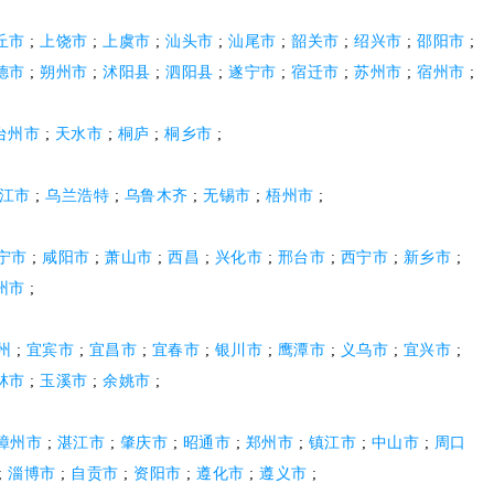
丘市
;
上饶市
;
上虞市
;
汕头市
;
汕尾市
;
韶关市
;
绍兴市
;
邵阳市
;
德市
;
朔州市
;
沭阳县
;
泗阳县
;
遂宁市
;
宿迁市
;
苏州市
;
宿州市
;
台州市
;
天水市
;
桐庐
;
桐乡市
;
江市
;
乌兰浩特
;
乌鲁木齐
;
无锡市
;
梧州市
;
宁市
;
咸阳市
;
萧山市
;
西昌
;
兴化市
;
邢台市
;
西宁市
;
新乡市
;
州市
;
州
;
宜宾市
;
宜昌市
;
宜春市
;
银川市
;
鹰潭市
;
义乌市
;
宜兴市
;
林市
;
玉溪市
;
余姚市
;
漳州市
;
湛江市
;
肇庆市
;
昭通市
;
郑州市
;
镇江市
;
中山市
;
周口
;
淄博市
;
自贡市
;
资阳市
;
遵化市
;
遵义市
;