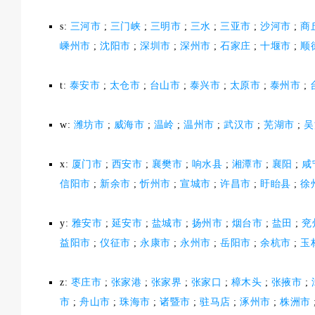
s:
三河市
;
三门峡
;
三明市
;
三水
;
三亚市
;
沙河市
;
商
嵊州市
;
沈阳市
;
深圳市
;
深州市
;
石家庄
;
十堰市
;
顺
t:
泰安市
;
太仓市
;
台山市
;
泰兴市
;
太原市
;
泰州市
;
w:
潍坊市
;
威海市
;
温岭
;
温州市
;
武汉市
;
芜湖市
;
吴
x:
厦门市
;
西安市
;
襄樊市
;
响水县
;
湘潭市
;
襄阳
;
咸
信阳市
;
新余市
;
忻州市
;
宣城市
;
许昌市
;
盱眙县
;
徐
y:
雅安市
;
延安市
;
盐城市
;
扬州市
;
烟台市
;
盐田
;
兖
益阳市
;
仪征市
;
永康市
;
永州市
;
岳阳市
;
余杭市
;
玉
z:
枣庄市
;
张家港
;
张家界
;
张家口
;
樟木头
;
张掖市
;
市
;
舟山市
;
珠海市
;
诸暨市
;
驻马店
;
涿州市
;
株洲市