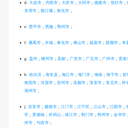
d:
大连市
;
丹阳市
;
大庆市
;
大同市
;
德惠市
;
登封市
;
东营市
;
都江堰
;
敦化市
;
e:
恩平市
;
恩施
;
鄂州市
;
f:
番禹市
;
丰城
;
奉化市
;
佛山市
;
福泉市
;
抚顺市
;
阜
g:
盖州
;
赣州市
;
高邮
;
广安市
;
广元市
;
广州市
;
贵港
h:
哈尔滨
;
海安县
;
海口市
;
海门市
;
海南
;
海宁市
;
邯
衡阳市
;
河源市
;
贺州市
;
花都市
;
淮安市
;
淮北市
;
怀
湖州市
;
j:
吉安市
;
建德市
;
江门市
;
江宁区
;
江山市
;
江阴市
;
市
;
景德镇
;
井冈山
;
靖江市
;
荆门市
;
荆州市
;
金华市
州市
;
句容市
;