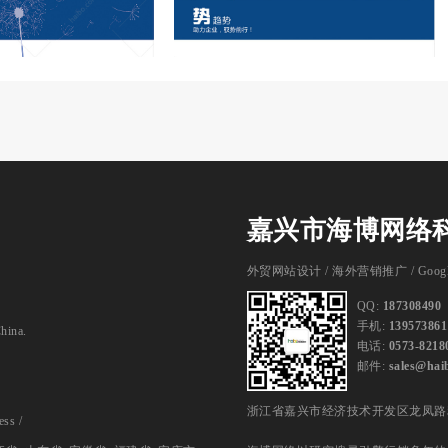
嘉兴市海博网络
外贸网站设计
/
海外营销推广
/
Goog
QQ:
187308490
手机:
139573861
China.
电话:
0573-8218
邮件:
sales@hai
浙江省嘉兴市经济技术开发区龙凤路
ess
/