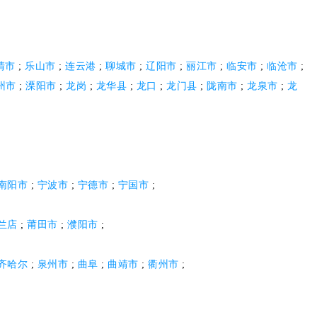
清市
;
乐山市
;
连云港
;
聊城市
;
辽阳市
;
丽江市
;
临安市
;
临沧市
;
州市
;
溧阳市
;
龙岗
;
龙华县
;
龙口
;
龙门县
;
陇南市
;
龙泉市
;
龙
南阳市
;
宁波市
;
宁德市
;
宁国市
;
兰店
;
莆田市
;
濮阳市
;
齐哈尔
;
泉州市
;
曲阜
;
曲靖市
;
衢州市
;