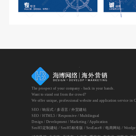
The prospect of your company - back in your hands.
Want to stand out from the crowd?
We offer unique, professional website and application service in 
SEO / 响应式 / 多语言 / 外贸建站
SEO / HTML5 / Responsive / Multilingual
Design / Development / Marketing / Application
SeoH5定制建站
/
SeoH5标准版
/
SeoEase®
/
电商网站
/
Wordpr