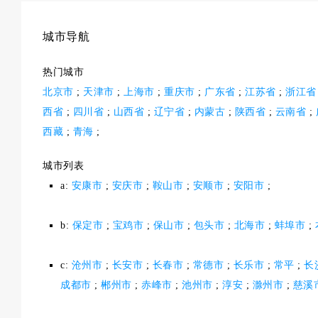
城市导航
热门城市
北京市
;
天津市
;
上海市
;
重庆市
;
广东省
;
江苏省
;
浙江省
西省
;
四川省
;
山西省
;
辽宁省
;
内蒙古
;
陕西省
;
云南省
;
西藏
;
青海
;
城市列表
a:
安康市
;
安庆市
;
鞍山市
;
安顺市
;
安阳市
;
b:
保定市
;
宝鸡市
;
保山市
;
包头市
;
北海市
;
蚌埠市
;
c:
沧州市
;
长安市
;
长春市
;
常德市
;
长乐市
;
常平
;
长
成都市
;
郴州市
;
赤峰市
;
池州市
;
淳安
;
滁州市
;
慈溪